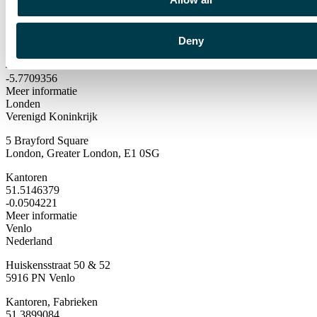
Ctra. de Valcabado s/n
49192 Roales del Pan, Zamora
Deny
Kantoren, Fabrieken
41.5462865
-5.7709356
Meer informatie
Londen
Verenigd Koninkrijk
5 Brayford Square
London, Greater London, E1 0SG
Kantoren
51.5146379
-0.0504221
Meer informatie
Venlo
Nederland
Huiskensstraat 50 & 52
5916 PN Venlo
Kantoren, Fabrieken
51.3899084