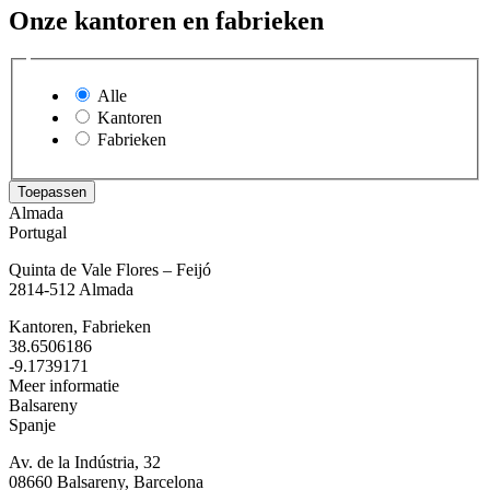
Onze kantoren en fabrieken
Ik ga ermee akkoord dat GoodLife Foods mijn gegevens
gebruikt om contact met mij op te nemen, in overeenstemming met
het privacybeleid.
Alle
Kantoren
Fabrieken
Almada
Portugal
Quinta de Vale Flores – Feijó
2814-512 Almada
Kantoren, Fabrieken
38.6506186
-9.1739171
Meer informatie
Balsareny
Spanje
Av. de la Indústria, 32
08660 Balsareny, Barcelona