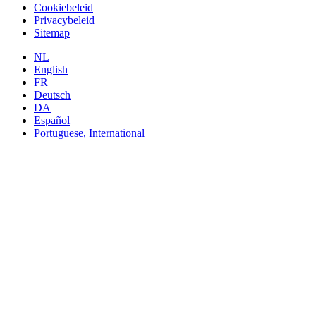
Cookiebeleid
Privacybeleid
Sitemap
NL
English
FR
Deutsch
DA
Español
Portuguese, International