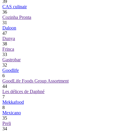
39
CAS culinair
36
Cozinha Pronta
31
Daloon
47
Dunya
38
Frinca
33
Gastrobar
32
Goodlife
6
GoodLife Foods Group Assortment
44
Les délices de Daphné
7
Mekkafood
8
Mexicano
35
Preli
34