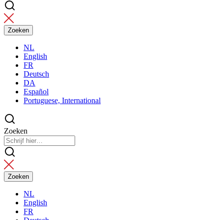
NL
English
FR
Deutsch
DA
Español
Portuguese, International
Zoeken
NL
English
FR