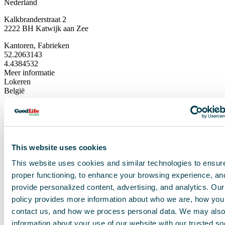
Nederland
Kalkbranderstraat 2
2222 BH Katwijk aan Zee
Kantoren, Fabrieken
52.2063143
4.4384532
Meer informatie
Lokeren
België
Mosten 5
9160 Lokeren
Kantoren, Fabrieken
51.0804003
This website uses cookies
3.995858
Meer informatie
This website uses cookies and similar technologies to ensure
Nyborg
proper functioning, to enhance your browsing experience, an
Denemarken
provide personalized content, advertising, and analytics. Our
Delfinvej 3
policy provides more information about who we are, how you
5800 Nyborg
contact us, and how we process personal data. We may also
Kantoren, Fabrieken
information about your use of our website with our trusted so